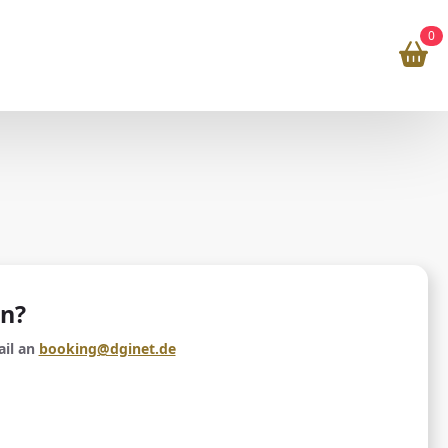
0
en?
ail an
booking@dginet.de