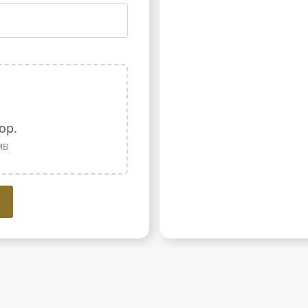
op.
5MB